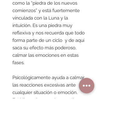
como la “piedra de los nuevos
comienzos” y está fuertemente
vinculada con la Luna y la
intuición. Es una piedra muy
reflexiva y nos recuerda que todo
forma parte de un ciclo y de aquí
saca su efecto más poderoso,
calmar las emociones en estas
fases.
Psicológicamente ayuda a calmar
las reacciones excesivas ante
cualquier situación o emoción.
Está llena de energía receptiva y
equilibra las energías masculina-
femenina.
Mentalmente abre la mente a
impulsos repentinos e irracionales